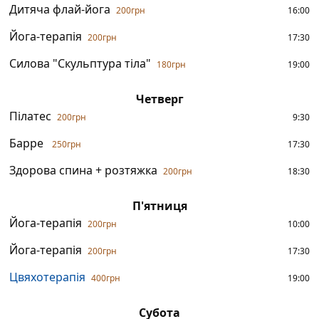
Дитяча флай-йога
200грн
16:00
Йога-терапія
200грн
17:30
Силова "Скульптура тіла"
180грн
19:00
Четверг
Пілатес
200грн
9:30
Барре
250
грн
17:30
Здорова спина + розтяжка
200грн
18:30
П'ятниця
Йога-терапія
200грн
10:00
Йога-терапія
200грн
17:30
Цвяхотерапія
400
грн
19:00
Субота