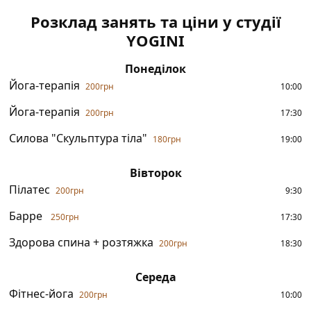
Розклад занять та ціни у студії
YOGINI
Понеділок
Йога-терапія
200
грн
10:00
Йога-терапія
200грн
17:30
Силова "Скульптура тіла"
180грн
19:00
Вівторок
Пілатес
200
грн
9:30
Барре
250
грн
17:30
Здорова спина + розтяжка
200грн
18:30
Середа
Фітнес-йога
200грн
10:00